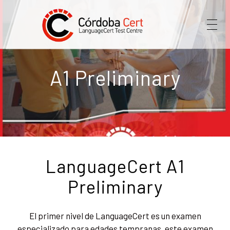
Córdoba Cert
A1 Preliminary
LanguageCert A1
Preliminary
El primer nivel de LanguageCert es un examen
especializado para edades tempranas, este examen